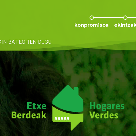
konpromisoa
ekintza
KIN
BAT EGITEN DUGU