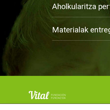
Aholkularitza per
Materialak entre
Copyright © Fundación Vital Fundazioa