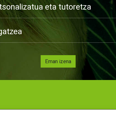
tsonalizatua eta tutoretza
gatzea
Eman izena