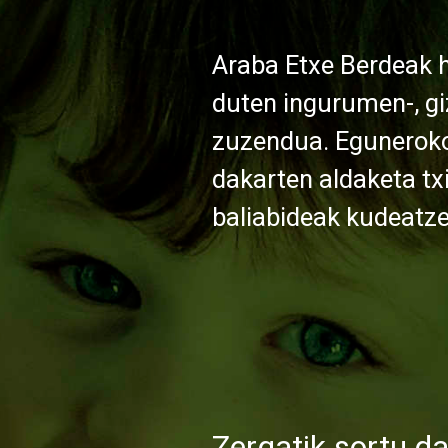
Araba Etxe Berdeak 
duten ingurumen-, gi
zuzendua. Eguneroko
dakarten aldaketa txi
baliabideak kudeatze
Zergatik sortu d