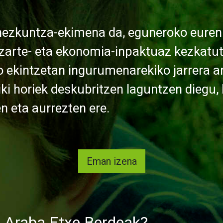
hezkuntza-ekimena da, eguneroko euren 
zarte- eta ekonomia-inpaktuaz kezkatut
 ekintzetan ingurumenarekiko jarrera 
ki horiek deskubritzen laguntzen diegu, 
n eta aurrezten ere.
Eman izena
a Araba Etxe Berdeak?