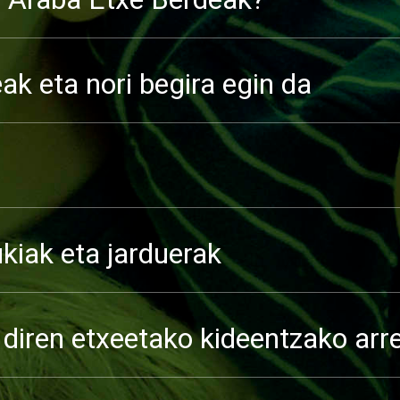
ak eta nori begira egin da
iak eta jarduerak
 diren etxeetako kideentzako arr