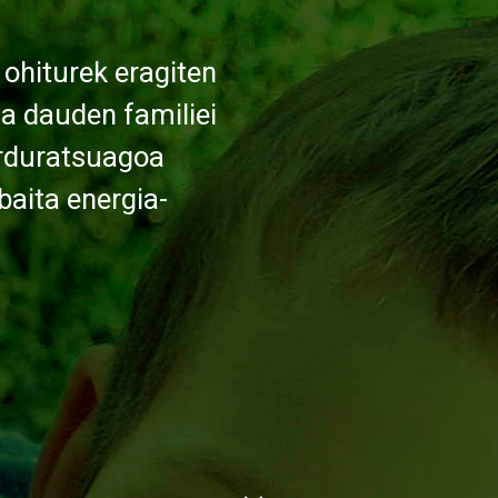
ohiturek eragiten
a dauden familiei
arduratsuagoa
baita energia-