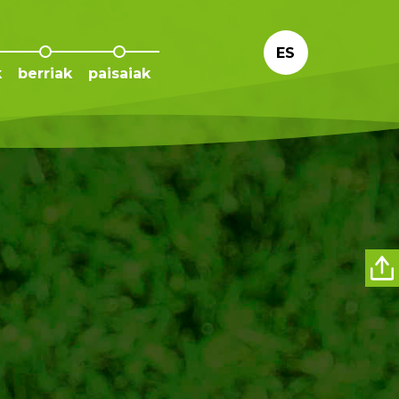
ES
k
berriak
paisaiak