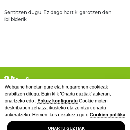
Sentitzen dugu. Ez dago hortik igarotzen den
ibilbiderik.
Webgune honetan gure eta hirugarrenen cookieak
erabiltzen ditugu. Egin klik 'Onartu guztiak' aukeran,
Copyright © Fundación Vital Fundazioa
onartzeko edo ,
Eskuz konfiguratu
Cookie moten
Lege Oharra
Pribatutasun politika
Cookies
deskribapen zehatza ikusteko eta zeintzuk onartu
aukeratzeko.
Hemen ikus dezakezu gure
Cookien politika
ONARTU GUZTIAK