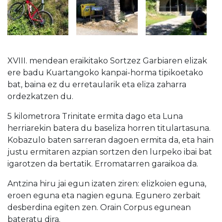
XVIII. mendean eraikitako Sortzez Garbiaren elizak
ere badu Kuartangoko kanpai-horma tipikoetako
bat, baina ez du erretaularik eta eliza zaharra
ordezkatzen du.
5 kilometrora Trinitate ermita dago eta Luna
herriarekin batera du baseliza horren titulartasuna.
Kobazulo baten sarreran dagoen ermita da, eta hain
justu ermitaren azpian sortzen den lurpeko ibai bat
igarotzen da bertatik. Erromatarren garaikoa da.
Antzina hiru jai egun izaten ziren: elizkoien eguna,
eroen eguna eta nagien eguna. Egunero zerbait
desberdina egiten zen. Orain Corpus egunean
bateratu dira.