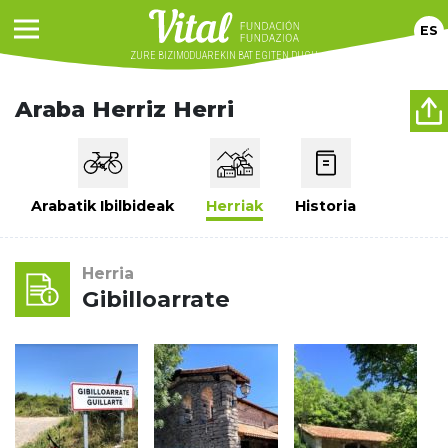
ES
ZURE BIZIMODUAREKIN
BAT EGITEN DUGU
Araba Herriz Herri
Arabatik Ibilbideak
Herriak
Historia
Herria
Gibilloarrate